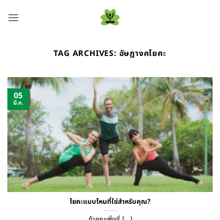
ข้าม
ไป
ยัง
เนื้อหา
TAG ARCHIVES:
อัษฏางคโยคะ
05
มี.ค.
โยคะแบบไหนที่ใช่สำหรับคุณ?
ถ้าคุณเพิ่งเริ่ [...]