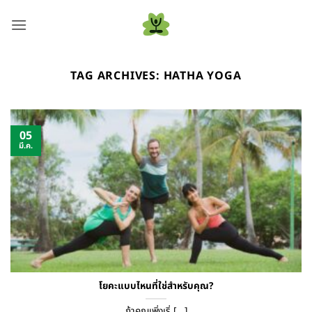
ข้าม
ไป
ยัง
เนื้อหา
TAG ARCHIVES:
HATHA YOGA
05
มี.ค.
โยคะแบบไหนที่ใช่สำหรับคุณ?
ถ้าคุณเพิ่งเริ่ [...]