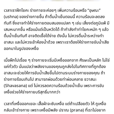
เวลาเราฝึกโยคะ ร่างกายจะค่อยๆ เพิ่มความร้อนหรือ “อุษณะ”
(ushna) ของร่างกายขึ้น ถ้าดื่มน้ำเย็นตอนนี้ ความร้อนจะลดลง
ทันที ซึ่งอาจทำให้ร่างกายตอบสนองแปลก ๆ เช่น เสี่ยงต่อภูมิแพ้ มี
เสมหะมากขึ้น หรือแม้แต่เป็นหวัดได้ ถ้ากำลังทำท่าโยคะหนัก ๆ แล้ว
ดื่มน้ำเย็นทันที อาจติดเชื้อได้ง่าย ดังนั้น ไม่ควรดื่มน้ำระหว่างทำ
อาสนะ และไม่ควรเข้าห้องน้ำด้วย เพราะเราต้องให้ร่างกายขับน้ำเสีย
ออกมาในรูปของเหงื่อ
เมื่อฝึกไปเรื่อย ๆ ร่างกายจะเริ่มมีเหงื่อออกจาก ศีรษะเป็นหลัก ไม่ใช่
แค่ทั่วตัว นั่นแปลว่าพลังงานของคุณถูกส่งไปในทิศทางที่ถูกต้อง
อาสนะจะช่วยให้การขับน้ำเสียขึ้นไปตามระบบร่างกายของคุณ ถ้า
ร่างกายร้อนเกินไป สามารถผ่อนด้วยท่าผ่อนคลาย ชวาสนะ
(Shavasana) แต่ ไม่ควรลดความร้อนด้วยน้ำเย็น เพราะการขับ
เหงื่อช่วยให้ร่างกายบริสุทธิ์มากกว่า
เวลาที่เหงื่อออกเยอะ เสื้อผ้าจะซับเหงื่อ แต่ถ้าเปลือยตัว ให้ ถูเหงื่อ
กลับเข้าร่างกาย เพราะเหงื่อมีพลัง ปราณ (prana) ที่เราไม่อยาก