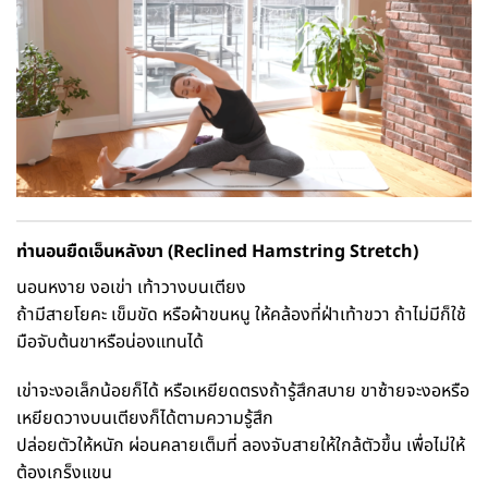
ท่านอนยืดเอ็นหลังขา (Reclined Hamstring Stretch)
นอนหงาย งอเข่า เท้าวางบนเตียง
ถ้ามีสายโยคะ เข็มขัด หรือผ้าขนหนู ให้คล้องที่ฝ่าเท้าขวา ถ้าไม่มีก็ใช้
มือจับต้นขาหรือน่องแทนได้
เข่าจะงอเล็กน้อยก็ได้ หรือเหยียดตรงถ้ารู้สึกสบาย ขาซ้ายจะงอหรือ
เหยียดวางบนเตียงก็ได้ตามความรู้สึก
ปล่อยตัวให้หนัก ผ่อนคลายเต็มที่ ลองจับสายให้ใกล้ตัวขึ้น เพื่อไม่ให้
ต้องเกร็งแขน