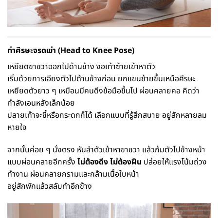
ท่าศีรษะจรดเข่า (Head to Knee Pose)
เหยียดขาขวาออกไปด้านข้าง งอเท้าซ้ายเข้าหาตัว
เริ่มด้วยการเอียงตัวไปด้านข้างก่อน ยกแขนซ้ายขึ้นเหนือศีรษะ
เหยียดตัวยาว ๆ เหมือนมีคนดึงข้อมือขึ้นไป ผ่อนคลายคอ คิดว่า
กำลังเอนหลังเล็กน้อย
ปลายเท้าจะชี้หรือกระดกก็ได้ เลือกแบบที่รู้สึกสบาย อยู่สักหลายลม
หายใจ
จากนั้นค่อย ๆ นั่งตรง หันลำตัวเข้าหาขาขวา แล้วก้มตัวไปข้างหน้า
แบบผ่อนคลายอีกครั้ง
ไม่ต้องดึง ไม่ต้องฝืน
ปล่อยให้แรงโน้มถ่วง
ทำงาน ผ่อนคลายกรามและกล้ามเนื้อใบหน้า
อยู่สักพักแล้วสลับทำอีกข้าง