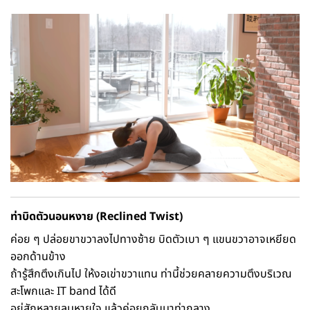
ท่าบิดตัวนอนหงาย (Reclined Twist)
ค่อย ๆ ปล่อยขาขวาลงไปทางซ้าย บิดตัวเบา ๆ แขนขวาอาจเหยียด
ออกด้านข้าง
ถ้ารู้สึกตึงเกินไป ให้งอเข่าขวาแทน ท่านี้ช่วยคลายความตึงบริเวณ
สะโพกและ IT band ได้ดี
อยู่สักหลายลมหายใจ แล้วค่อยกลับมาท่ากลาง