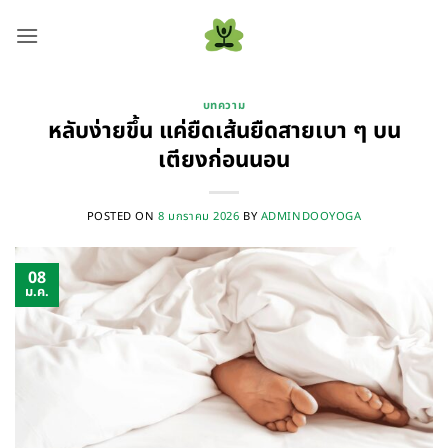
ข้าม
ไป
ยัง
เนื้อหา
บทความ
หลับง่ายขึ้น แค่ยืดเส้นยืดสายเบา ๆ บน
เตียงก่อนนอน
POSTED ON
8 มกราคม 2026
BY
ADMINDOOYOGA
08
ม.ค.